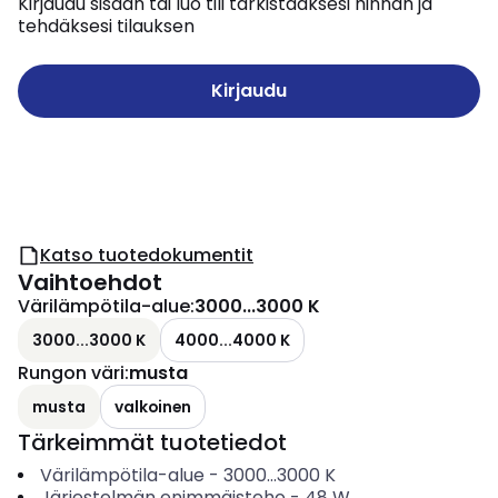
Kirjaudu sisään tai luo tili tarkistaaksesi hinnan ja
tehdäksesi tilauksen
Kirjaudu
Katso tuotedokumentit
Vaihtoehdot
Värilämpötila-alue
:
3000...3000 K
3000...3000 K
4000...4000 K
Rungon väri
:
musta
musta
valkoinen
Tärkeimmät tuotetiedot
Värilämpötila-alue
-
3000...3000
K
Järjestelmän enimmäisteho
-
48
W