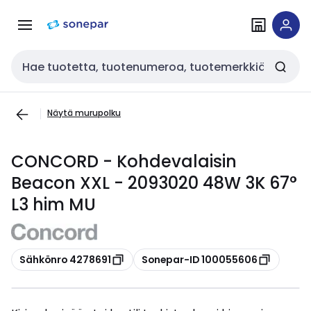
Siirry
Siirry
navigointiin
sisältöön
Haku
Näytä murupolku
CONCORD - Kohdevalaisin
Beacon XXL - 2093020 48W 3K 67°
L3 him MU
Kopioi
Kopioi
Sähkönro 4278691
Sonepar-ID 100055606