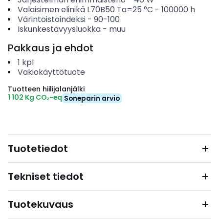
Valaisimen elinikä L70B50 Ta=25 °C
-
100000
h
Värintoistoindeksi
-
90-100
Iskunkestävyysluokka
-
muu
Pakkaus ja ehdot
1
kpl
Vakiokäyttötuote
Tuotteen hiilijalanjälki
1 102 Kg CO₂-eq
Soneparin arvio
Tuotetiedot
Tekniset tiedot
Tuotekuvaus