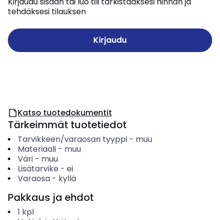
Kirjaudu sisään tai luo tili tarkistaaksesi hinnan ja
tehdäksesi tilauksen
Kirjaudu
Katso tuotedokumentit
Tärkeimmät tuotetiedot
Tarvikkeen/varaosan tyyppi
-
muu
Materiaali
-
muu
Väri
-
muu
Lisätarvike
-
ei
Varaosa
-
kyllä
Pakkaus ja ehdot
1
kpl