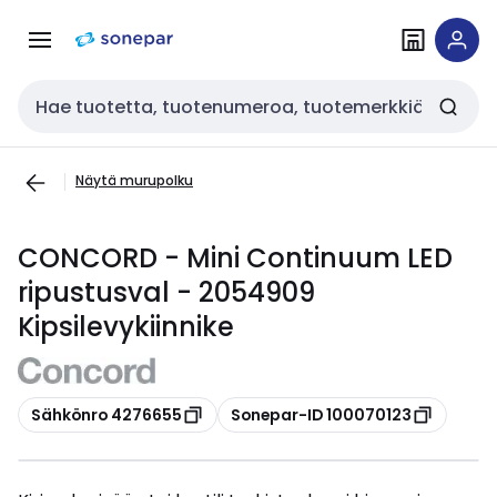
Siirry
Siirry
navigointiin
sisältöön
Haku
Näytä murupolku
CONCORD - Mini Continuum LED
ripustusval - 2054909
Kipsilevykiinnike
Kopioi
Kopioi
Sähkönro 4276655
Sonepar-ID 100070123