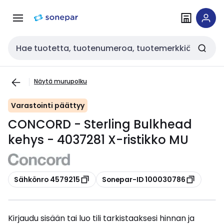
Siirry
Siirry
navigointiin
sisältöön
Haku
Näytä murupolku
Varastointi päättyy
CONCORD - Sterling Bulkhead
kehys - 4037281 X-ristikko MU
Kopioi
Kopioi
Sähkönro 4579215
Sonepar-ID 100030786
Kirjaudu sisään tai luo tili tarkistaaksesi hinnan ja