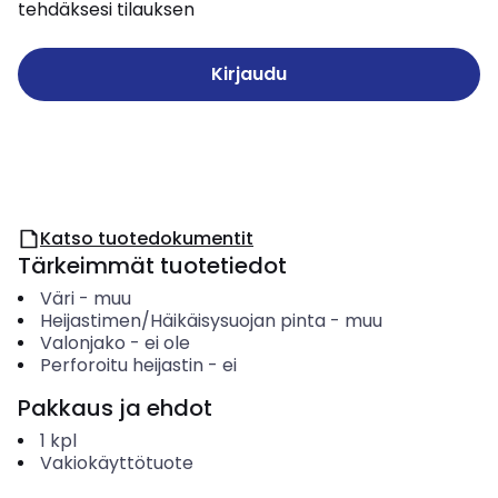
tehdäksesi tilauksen
Kirjaudu
Katso tuotedokumentit
Tärkeimmät tuotetiedot
Väri
-
muu
Heijastimen/Häikäisysuojan pinta
-
muu
Valonjako
-
ei ole
Perforoitu heijastin
-
ei
Pakkaus ja ehdot
1
kpl
Vakiokäyttötuote