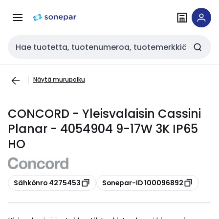
Siirry
Siirry
navigointiin
sisältöön
Haku
Näytä murupolku
CONCORD - Yleisvalaisin Cassini
Planar - 4054904 9-17W 3K IP65
HO
Kopioi
Kopioi
Sähkönro 4275453
Sonepar-ID 100096892