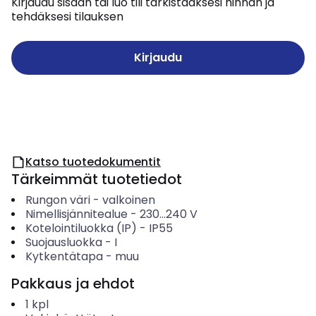
Kirjaudu sisään tai luo tili tarkistaaksesi hinnan ja
tehdäksesi tilauksen
Kirjaudu
Katso tuotedokumentit
Tärkeimmät tuotetiedot
Rungon väri
-
valkoinen
Nimellisjännitealue
-
230...240
V
Kotelointiluokka (IP)
-
IP55
Suojausluokka
-
I
Kytkentätapa
-
muu
Pakkaus ja ehdot
1
kpl