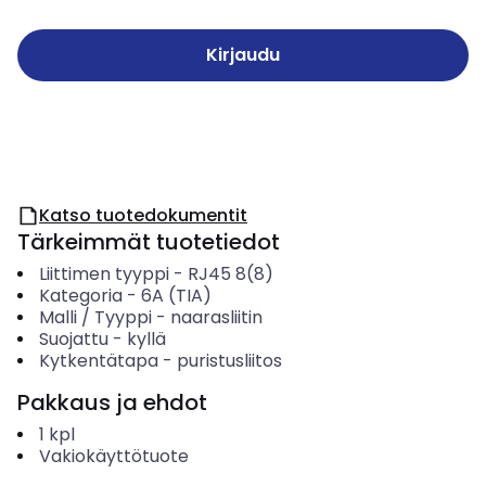
Kirjaudu
Katso tuotedokumentit
Tärkeimmät tuotetiedot
Liittimen tyyppi
-
RJ45 8(8)
Kategoria
-
6A (TIA)
Malli / Tyyppi
-
naarasliitin
Suojattu
-
kyllä
Kytkentätapa
-
puristusliitos
Pakkaus ja ehdot
1
kpl
Vakiokäyttötuote