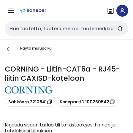
Siirry
Siirry
navigointiin
sisältöön
Haku
Näytä murupolku
CORNING - Liitin-CAT6a - RJ45-
liitin CAXISD-koteloon
Kopioi
Kopioi
Sähkönro 7210841
Sonepar-ID 100260542
Kirjaudu sisään tai luo tili tarkistaaksesi hinnan ja
tehdäksesi tilauksen