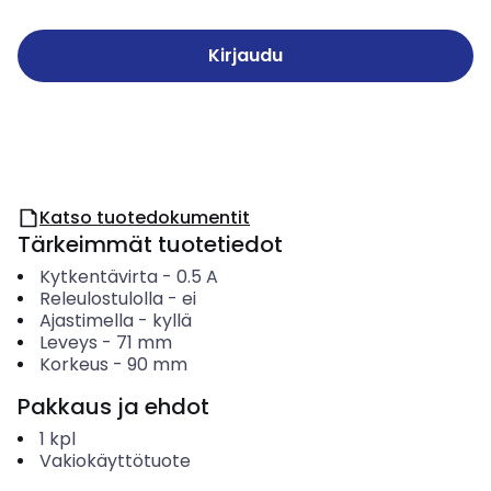
Kirjaudu
Katso tuotedokumentit
Tärkeimmät tuotetiedot
Kytkentävirta
-
0.5
A
Releulostulolla
-
ei
Ajastimella
-
kyllä
Leveys
-
71
mm
Korkeus
-
90
mm
Pakkaus ja ehdot
1
kpl
Vakiokäyttötuote