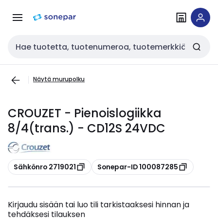
Siirry
Siirry
navigointiin
sisältöön
Haku
Näytä murupolku
CROUZET - Pienoislogiikka
8/4(trans.) - CD12S 24VDC
Kopioi
Kopioi
Sähkönro 2719021
Sonepar-ID 100087285
Kirjaudu sisään tai luo tili tarkistaaksesi hinnan ja
tehdäksesi tilauksen