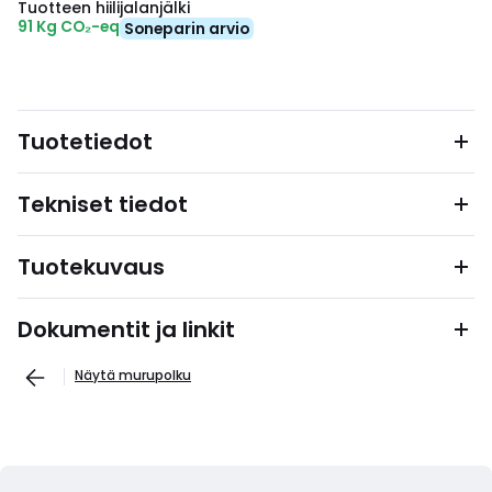
Tuotteen hiilijalanjälki
91 Kg CO₂-eq
Soneparin arvio
Tuotetiedot
Tekniset tiedot
Tuotekuvaus
Dokumentit ja linkit
Näytä murupolku