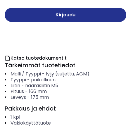
Kirjaudu
Katso tuotedokumentit
Tärkeimmät tuotetiedot
Malli / Tyyppi
-
lyijy (suljettu, AGM)
Tyyppi
-
paikallinen
Liitin
-
naarasliitin M5
Pituus
-
166
mm
Leveys
-
175
mm
Pakkaus ja ehdot
1
kpl
Vakiokäyttötuote