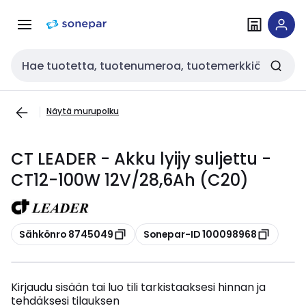
Siirry
Siirry
navigointiin
sisältöön
Haku
Näytä murupolku
CT LEADER - Akku lyijy suljettu -
CT12-100W 12V/28,6Ah (C20)
Kopioi
Kopioi
Sähkönro 8745049
Sonepar-ID 100098968
Kirjaudu sisään tai luo tili tarkistaaksesi hinnan ja
tehdäksesi tilauksen