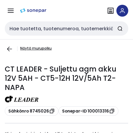
Siirry
Siirry
navigointiin
sisältöön
Haku
Näytä murupolku
CT LEADER - Suljettu agm akku
12V 5AH - CT5-12H 12V/5Ah T2-
NAPA
Kopioi
Kopioi
Sähkönro 8745026
Sonepar-ID 100013316