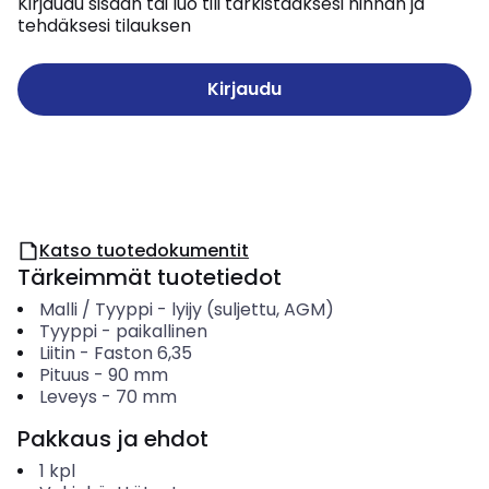
Kirjaudu sisään tai luo tili tarkistaaksesi hinnan ja
tehdäksesi tilauksen
Kirjaudu
Katso tuotedokumentit
Tärkeimmät tuotetiedot
Malli / Tyyppi
-
lyijy (suljettu, AGM)
Tyyppi
-
paikallinen
Liitin
-
Faston 6,35
Pituus
-
90
mm
Leveys
-
70
mm
Pakkaus ja ehdot
1
kpl