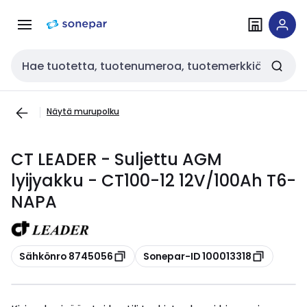
Siirry
Siirry
navigointiin
sisältöön
Haku
Näytä murupolku
CT LEADER - Suljettu AGM
lyijyakku - CT100-12 12V/100Ah T6-
NAPA
Kopioi
Kopioi
Sähkönro 8745056
Sonepar-ID 100013318