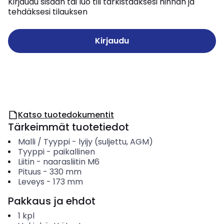
Kirjaudu sisään tai luo tili tarkistaaksesi hinnan ja
tehdäksesi tilauksen
Kirjaudu
Katso tuotedokumentit
Tärkeimmät tuotetiedot
Malli / Tyyppi
-
lyijy (suljettu, AGM)
Tyyppi
-
paikallinen
Liitin
-
naarasliitin M6
Pituus
-
330
mm
Leveys
-
173
mm
Pakkaus ja ehdot
1
kpl