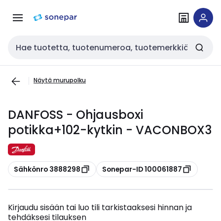
Siirry
Siirry
navigointiin
sisältöön
Haku
Näytä murupolku
DANFOSS - Ohjausboxi
potikka+102-kytkin - VACONBOX3
Kopioi
Kopioi
Sähkönro 3888298
Sonepar-ID 100061887
Kirjaudu sisään tai luo tili tarkistaaksesi hinnan ja
tehdäksesi tilauksen