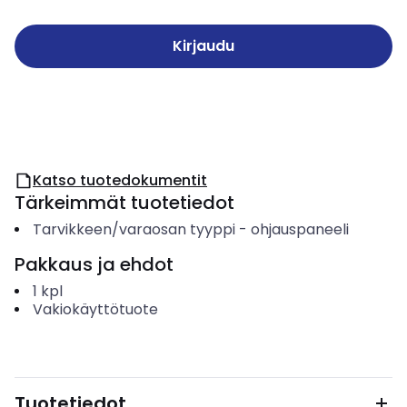
Kirjaudu
Katso tuotedokumentit
Tärkeimmät tuotetiedot
Tarvikkeen/varaosan tyyppi
-
ohjauspaneeli
Pakkaus ja ehdot
1
kpl
Vakiokäyttötuote
Tuotetiedot