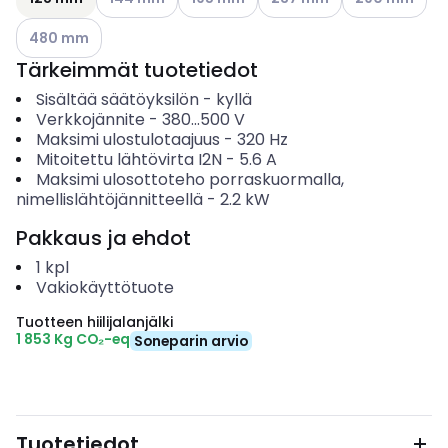
Katso käytettävissä olevat vaihtoehdot
480 mm
Tärkeimmät tuotetiedot
Sisältää säätöyksilön
-
kyllä
Verkkojännite
-
380...500
V
Maksimi ulostulotaajuus
-
320
Hz
Mitoitettu lähtövirta I2N
-
5.6
A
Maksimi ulosottoteho porraskuormalla,
nimellislähtöjännitteellä
-
2.2
kW
Pakkaus ja ehdot
1
kpl
Vakiokäyttötuote
Tuotteen hiilijalanjälki
1 853 Kg CO₂-eq
Soneparin arvio
Tuotetiedot