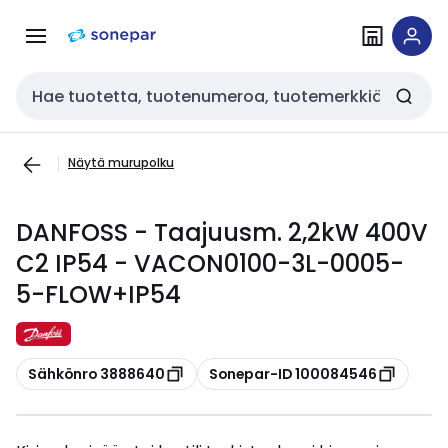
Siirry
Siirry
navigointiin
sisältöön
Haku
Näytä murupolku
DANFOSS - Taajuusm. 2,2kW 400V
C2 IP54 - VACON0100-3L-0005-
5-FLOW+IP54
Kopioi
Kopioi
Sähkönro 3888640
Sonepar-ID 100084546