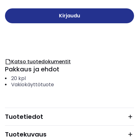
Kirjaudu
Katso tuotedokumentit
Pakkaus ja ehdot
20
kpl
Vakiokäyttötuote
Tuotetiedot
Tuotekuvaus