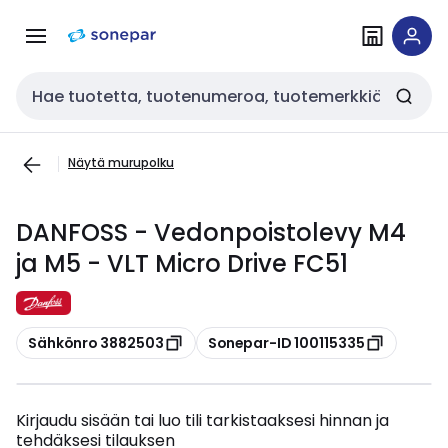
Siirry
Siirry
navigointiin
sisältöön
Haku
Näytä murupolku
DANFOSS - Vedonpoistolevy M4
ja M5 - VLT Micro Drive FC51
Kopioi
Kopioi
Sähkönro 3882503
Sonepar-ID 100115335
Kirjaudu sisään tai luo tili tarkistaaksesi hinnan ja
tehdäksesi tilauksen