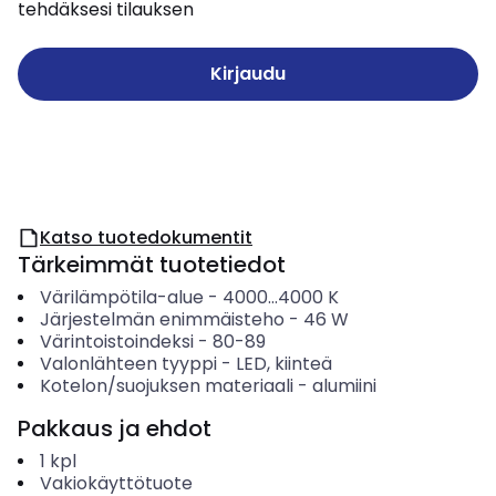
tehdäksesi tilauksen
Kirjaudu
Katso tuotedokumentit
Tärkeimmät tuotetiedot
Värilämpötila-alue
-
4000...4000
K
Järjestelmän enimmäisteho
-
46
W
Värintoistoindeksi
-
80-89
Valonlähteen tyyppi
-
LED, kiinteä
Kotelon/suojuksen materiaali
-
alumiini
Pakkaus ja ehdot
1
kpl
Vakiokäyttötuote