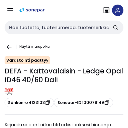
Siirry
Siirry
navigointiin
sisältöön
Haku
Näytä murupolku
Varastointi päättyy
DEFA - Kattovalaisin - Ledge Opal
ID46 40/60 Dali
Kopioi
Kopioi
Sähkönro 4123103
Sonepar-ID 100076149
Kirjaudu sisään tai luo tili tarkistaaksesi hinnan ja