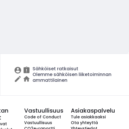
Sähköiset ratkaisut
Olemme sähköisen liiketoiminnan
ammattilainen
kan
Vastuullisuus
Asiakaspalvelu
t
Code of Conduct
Tule asiakkaaksi
Vastuullisuus
Ota yhteyttä
avat
CO2e-raportti
Yhteystiedot