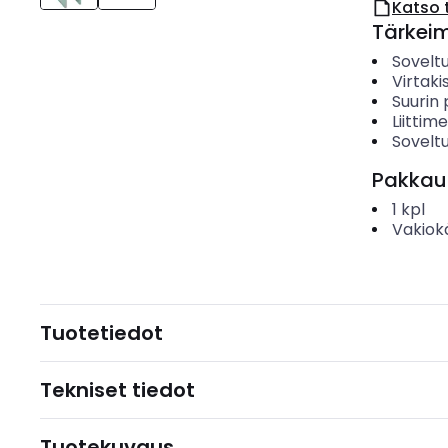
Katso 
Tärkei
Sovelt
Virtak
Suurin 
Liittim
Soveltu
Pakkau
1
kpl
Vakiok
Tuotetiedot
Tekniset tiedot
Tuotekuvaus