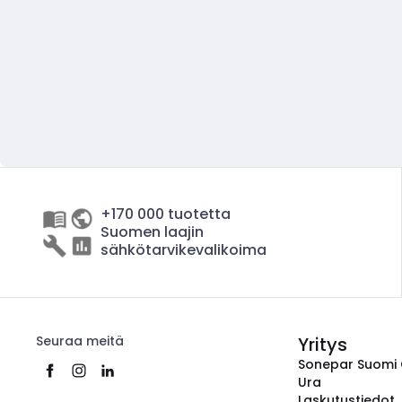
+170 000 tuotetta
Suomen laajin
sähkötarvikevalikoima
Seuraa meitä
Yritys
Sonepar Suomi
Ura
Laskutustiedot