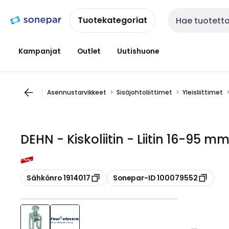
Siirry
Siirry
navigointiin
sisältöön
Tuotekategoriat
Haku
Kampanjat
Outlet
Uutishuone
Asennustarvikkeet
Sisäjohtoliittimet
Yleisliittimet
DEHN - Kiskoliitin - Liitin 16-95 
Kopioi
Kopioi
Sähkönro 1914017
Sonepar-ID 100079552