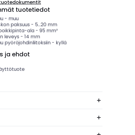
tuotedokumentit
mmät tuotetiedot
uu
-
muu
iskon paksuus
-
5...20
mm
poikkipinta-ala
-
95
mm²
en leveys
-
14
mm
u pyöröjohdinliitoksiin
-
kyllä
s ja ehdot
äyttötuote