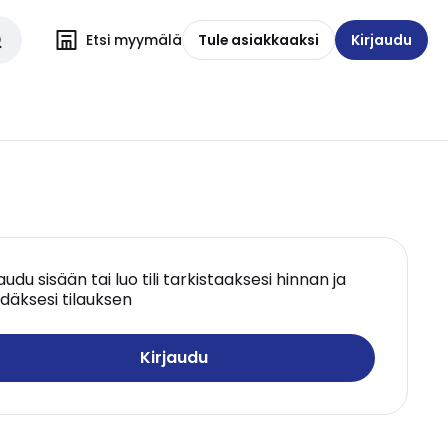
Etsi myymälä
Tule asiakkaaksi
Kirjaudu
jaudu sisään tai luo tili tarkistaaksesi hinnan ja
däksesi tilauksen
Kirjaudu