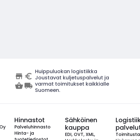
Huippuluokan logistiikka
Joustavat kuljetuspalvelut ja
varmat toimitukset kaikkialle
Suomeen.
Hinnastot
Sähköinen
Logistii
kauppa
palvelu
 Oy
Palveluhinnasto
Hinta- ja
EDI, OVT, XML,
Toimitust
tuotetiedostot