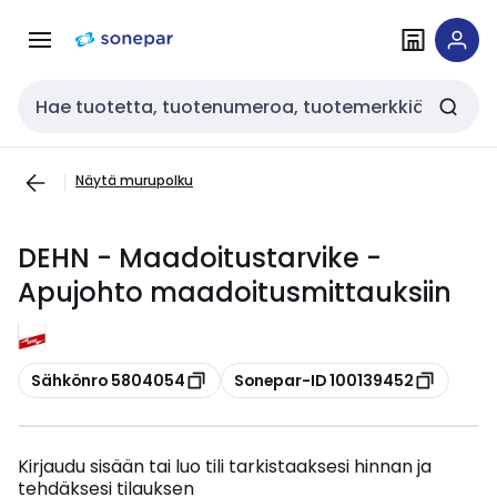
Siirry
Siirry
navigointiin
sisältöön
Haku
Näytä murupolku
DEHN - Maadoitustarvike -
Apujohto maadoitusmittauksiin
Kopioi
Kopioi
Sähkönro 5804054
Sonepar-ID 100139452
Kirjaudu sisään tai luo tili tarkistaaksesi hinnan ja
tehdäksesi tilauksen