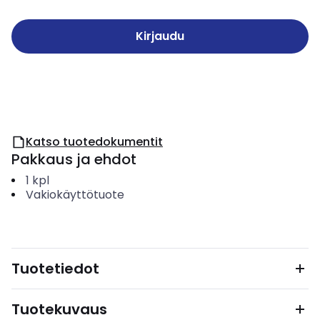
Kirjaudu
Katso tuotedokumentit
Pakkaus ja ehdot
1
kpl
Vakiokäyttötuote
Tuotetiedot
Tuotekuvaus