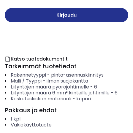
Kirjaudu
Katso tuotedokumentit
Tärkeimmät tuotetiedot
Rakennetyyppi
-
pinta-asennuskiinnitys
Malli / Tyyppi
-
ilman suojakantta
Liityntöjen määrä pyöröjohtimelle
-
6
Liityntöjen määrä 6 mm² kiinteille johtimille
-
6
Kosketuskiskon materiaali
-
kupari
Pakkaus ja ehdot
1
kpl
Vakiokäyttötuote