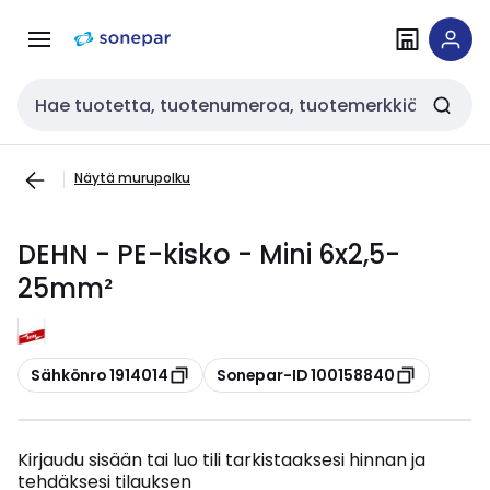
Siirry
Siirry
navigointiin
sisältöön
Haku
Näytä murupolku
DEHN - PE-kisko - Mini 6x2,5-
25mm²
Kopioi
Kopioi
Sähkönro 1914014
Sonepar-ID 100158840
Kirjaudu sisään tai luo tili tarkistaaksesi hinnan ja
tehdäksesi tilauksen