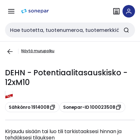
Siirry
Siirry
navigointiin
sisältöön
Haku
Näytä murupolku
DEHN - Potentiaalitasauskisko -
12xM10
Kopioi
Kopioi
Sähkönro 1914008
Sonepar-ID 100023508
Kirjaudu sisään tai luo tili tarkistaaksesi hinnan ja
tehdäksesi tilauksen