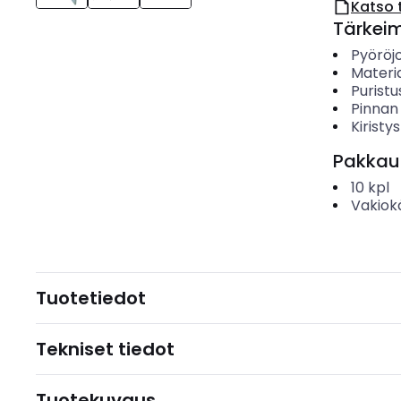
Katso 
Tärkei
Pyöröjo
Materia
Puristu
Pinnan
Kiristy
Pakkau
10
kpl
Vakiok
Tuotetiedot
Tekniset tiedot
Tuotekuvaus