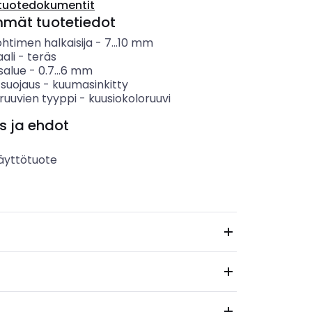
tuotedokumentit
mmät tuotetiedot
htimen halkaisija
-
7...10
mm
ali
-
teräs
salue
-
0.7...6
mm
 suojaus
-
kuumasinkitty
sruuvien tyyppi
-
kuusiokoloruuvi
s ja ehdot
äyttötuote