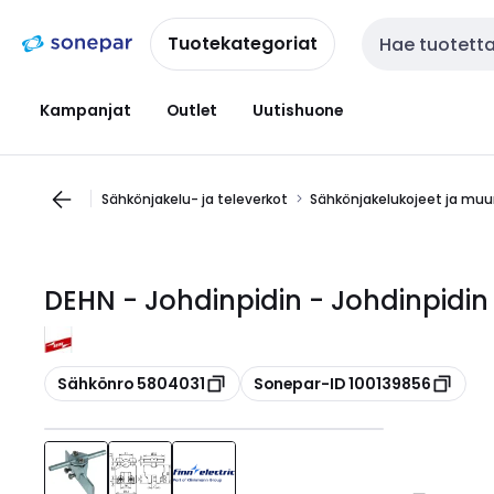
Siirry
Siirry
navigointiin
sisältöön
Tuotekategoriat
Haku
Kampanjat
Outlet
Uutishuone
Sähkönjakelu- ja televerkot
Sähkönjakelukojeet ja m
DEHN - Johdinpidin - Johdinpidin
Kopioi
Kopioi
Sähkönro 5804031
Sonepar-ID 100139856