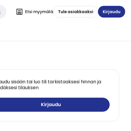
Etsi myymälä
Tule asiakkaaksi
Kirjaudu
jaudu sisään tai luo tili tarkistaaksesi hinnan ja
däksesi tilauksen
Kirjaudu