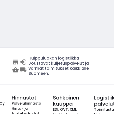
Huippuluokan logistiikka
Joustavat kuljetuspalvelut ja
varmat toimitukset kaikkialle
Suomeen.
Hinnastot
Sähköinen
Logistii
kauppa
palvelu
 Oy
Palveluhinnasto
Hinta- ja
EDI, OVT, XML,
Toimitust
tuotetiedostot