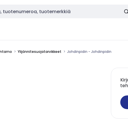
uuntamo
Ylijännitesuojatarvikkeet
Johdinpidin - Johdinpidin
Kir
teh