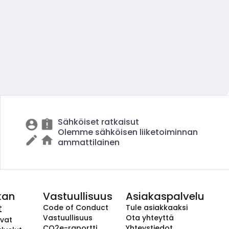
Sähköiset ratkaisut
Olemme sähköisen liiketoiminnan
ammattilainen
kan
Vastuullisuus
Asiakaspalvelu
t
Code of Conduct
Tule asiakkaaksi
Vastuullisuus
Ota yhteyttä
avat
CO2e-raportti
Yhteystiedot