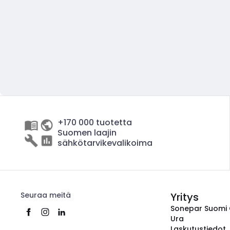
+170 000 tuotetta
Suomen laajin
sähkötarvikevalikoima
Seuraa meitä
Yritys
Sonepar Suomi
Ura
Laskutustiedot