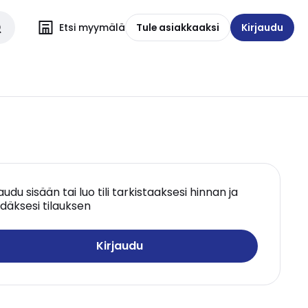
Etsi myymälä
Tule asiakkaaksi
Kirjaudu
jaudu sisään tai luo tili tarkistaaksesi hinnan ja
däksesi tilauksen
Kirjaudu