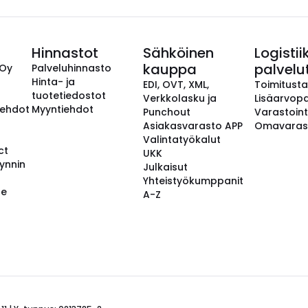
Hinnastot
Sähköinen
Logistii
kauppa
palvelu
 Oy
Palveluhinnasto
Hinta- ja
EDI, OVT, XML,
Toimitust
tuotetiedostot
Verkkolasku ja
Lisäarvopa
aehdot
Myyntiehdot
Punchout
Varastoint
Asiakasvarasto APP
Omavaras
Valintatyökalut
ct
UKK
ynnin
Julkaisut
Yhteistyökumppanit
se
A-Z