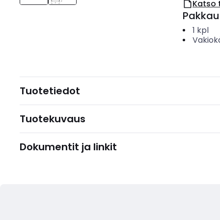
Katso 
Pakkau
1
kpl
Vakiok
Tuotetiedot
Tuotekuvaus
Dokumentit ja linkit