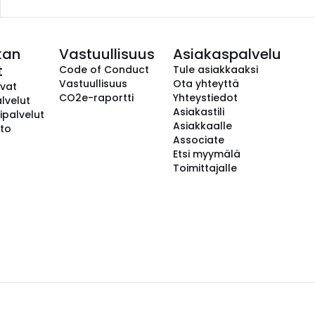
kan
Vastuullisuus
Asiakaspalvelu
t
Code of Conduct
Tule asiakkaaksi
Vastuullisuus
Ota yhteyttä
avat
CO2e-raportti
Yhteystiedot
lvelut
Asiakastili
ipalvelut
Asiakkaalle
to
Associate
Etsi myymälä
Toimittajalle