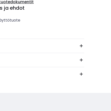
tuotedokumentit
s ja ehdot
äyttötuote