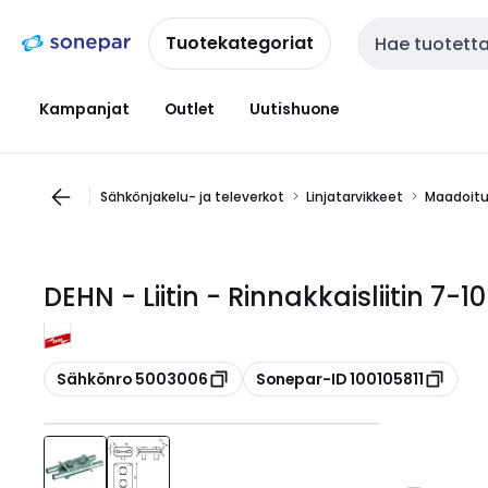
Siirry
Siirry
navigointiin
sisältöön
Tuotekategoriat
Haku
Kampanjat
Outlet
Uutishuone
Sähkönjakelu- ja televerkot
Linjatarvikkeet
Maadoitu
DEHN - Liitin - Rinnakkaisliitin 7-
Kopioi
Kopioi
Sähkönro 5003006
Sonepar-ID 100105811