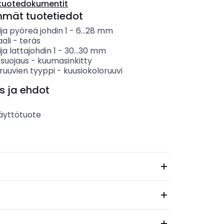
tuotedokumentit
mmät tuotetiedot
ija pyöreä johdin 1
-
6...28
mm
ali
-
teräs
ja lattajohdin 1
-
30...30
mm
 suojaus
-
kuumasinkitty
sruuvien tyyppi
-
kuusiokoloruuvi
s ja ehdot
äyttötuote