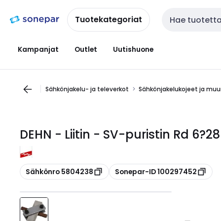
Siirry
Siirry
navigointiin
sisältöön
Tuotekategoriat
Haku
Kampanjat
Outlet
Uutishuone
Sähkönjakelu- ja televerkot
Sähkönjakelukojeet ja m
DEHN - Liitin - SV-puristin Rd 6?
Kopioi
Kopioi
Sähkönro 5804238
Sonepar-ID 100297452