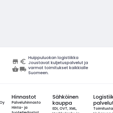
Huippuluokan logistiikka
Joustavat kuljetuspalvelut ja
varmat toimitukset kaikkialle
Suomeen.
Hinnastot
Sähköinen
Logistii
kauppa
palvelu
 Oy
Palveluhinnasto
Hinta- ja
EDI, OVT, XML,
Toimitust
tuotetiedostot