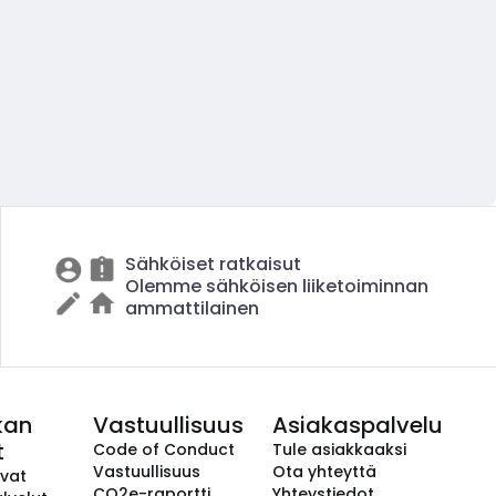
Sähköiset ratkaisut
Olemme sähköisen liiketoiminnan
ammattilainen
kan
Vastuullisuus
Asiakaspalvelu
t
Code of Conduct
Tule asiakkaaksi
Vastuullisuus
Ota yhteyttä
avat
CO2e-raportti
Yhteystiedot