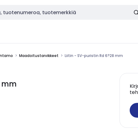
uuntamo
Maadoitustarvikkeet
Liitin - SV-puristin Rd 6?28 mm
28 mm
Kir
teh