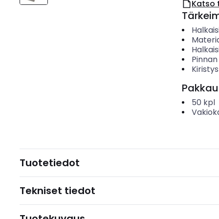
Katso 
Tärkei
Halkais
Materia
Halkaisi
Pinnan
Kiristy
Pakkau
50
kpl
Vakiok
Tuotetiedot
Tekniset tiedot
Tuotekuvaus