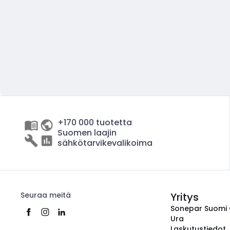
+170 000 tuotetta
Suomen laajin
sähkötarvikevalikoima
Seuraa meitä
Yritys
Sonepar Suomi
Ura
Laskutustiedot