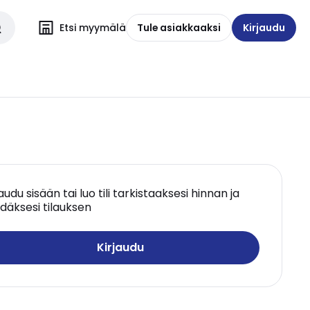
Etsi myymälä
Tule asiakkaaksi
Kirjaudu
jaudu sisään tai luo tili tarkistaaksesi hinnan ja
däksesi tilauksen
Kirjaudu