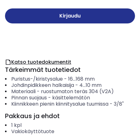
Kirjaudu
Katso tuotedokumentit
Tärkeimmät tuotetiedot
Puristus-/kiristysalue
-
16...168
mm
Johdinpidikkeen halkaisija
-
4...10
mm
Materiaali
-
ruostumaton teräs 304 (V2A)
Pinnan suojaus
-
käsittelemätön
Kiinnikkeen pienin kiinnitysalue tuumissa
-
3/8"
Pakkaus ja ehdot
1
kpl
Vakiokäyttötuote