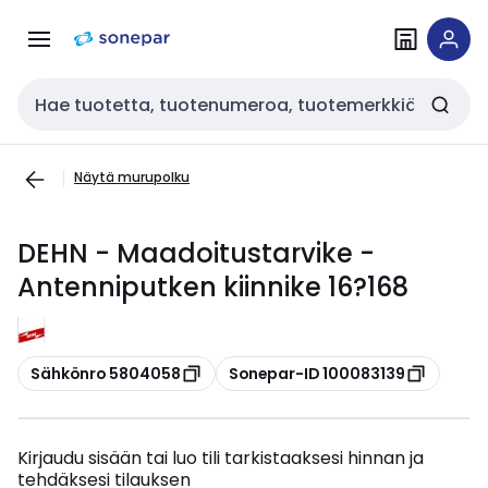
Siirry
Siirry
navigointiin
sisältöön
Haku
Näytä murupolku
DEHN - Maadoitustarvike -
Antenniputken kiinnike 16?168
Kopioi
Kopioi
Sähkönro 5804058
Sonepar-ID 100083139
Kirjaudu sisään tai luo tili tarkistaaksesi hinnan ja
tehdäksesi tilauksen