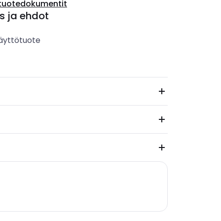
tuotedokumentit
s ja ehdot
äyttötuote