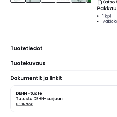
Katso 
Pakkau
1
kpl
Vakiok
Tuotetiedot
Tuotekuvaus
Dokumentit ja linkit
DEHN -tuote
Tutustu DEHN-sarjaan
DEHNbox