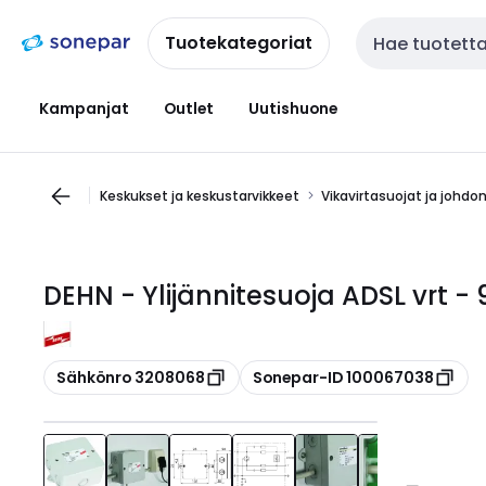
Siirry
Siirry
navigointiin
sisältöön
Tuotekategoriat
Haku
Kampanjat
Outlet
Uutishuone
Keskukset ja keskustarvikkeet
Vikavirtasuojat ja johdo
DEHN - Ylijännitesuoja ADSL vrt -
Kopioi
Kopioi
Sähkönro 3208068
Sonepar-ID 100067038