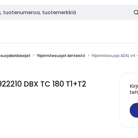
nsuojakatkaisijat
Ylijännitesuojat kiinteistö
Ylijännitesuoja ADSL vrt
 922210 DBX TC 180 T1+T2
Kir
teh