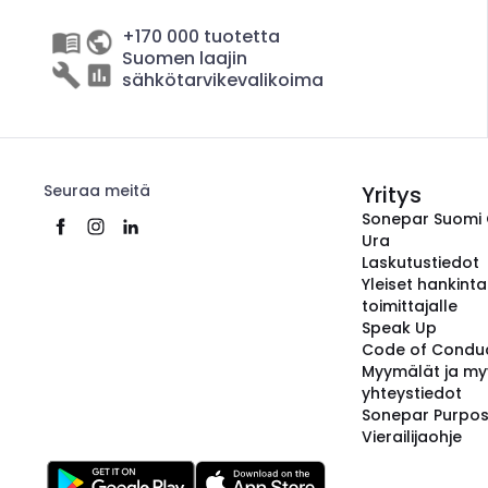
+170 000 tuotetta
Suomen laajin
sähkötarvikevalikoima
Seuraa meitä
Yritys
Sonepar Suomi
Ura
Laskutustiedot
Yleiset hankint
toimittajalle
Speak Up
Code of Condu
Myymälät ja my
yhteystiedot
Sonepar Purpo
Vierailijaohje