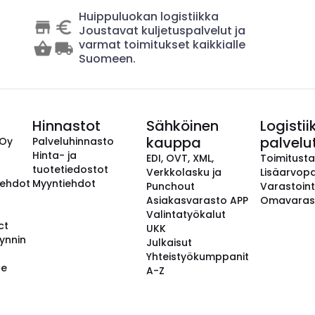
Huippuluokan logistiikka
Joustavat kuljetuspalvelut ja
varmat toimitukset kaikkialle
Suomeen.
Hinnastot
Sähköinen
Logistii
kauppa
palvelu
 Oy
Palveluhinnasto
Hinta- ja
EDI, OVT, XML,
Toimitust
tuotetiedostot
Verkkolasku ja
Lisäarvopa
aehdot
Myyntiehdot
Punchout
Varastoint
Asiakasvarasto APP
Omavaras
Valintatyökalut
ct
UKK
ynnin
Julkaisut
Yhteistyökumppanit
se
A-Z