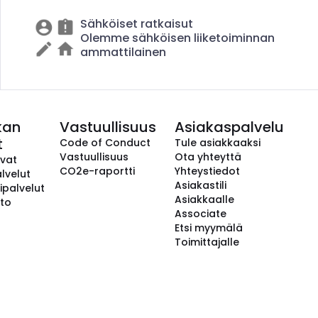
Sähköiset ratkaisut
Olemme sähköisen liiketoiminnan
ammattilainen
kan
Vastuullisuus
Asiakaspalvelu
t
Code of Conduct
Tule asiakkaaksi
Vastuullisuus
Ota yhteyttä
avat
CO2e-raportti
Yhteystiedot
lvelut
Asiakastili
ipalvelut
Asiakkaalle
to
Associate
Etsi myymälä
Toimittajalle