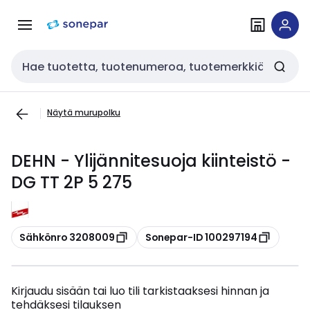
Siirry
Siirry
navigointiin
sisältöön
Haku
Näytä murupolku
DEHN - Ylijännitesuoja kiinteistö -
DG TT 2P 5 275
Kopioi
Kopioi
Sähkönro 3208009
Sonepar-ID 100297194
Kirjaudu sisään tai luo tili tarkistaaksesi hinnan ja
tehdäksesi tilauksen