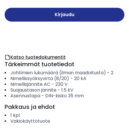
Kirjaudu
Katso tuotedokumentit
Tärkeimmät tuotetiedot
Johtimien lukumäärä (ilman maadoitusta)
-
2
Nimellissyöksyvirta (8/20)
-
20
kA
Nimellisjännite AC
-
230
V
Suojaustason jännite
-
1.5
kV
Asennustapa
-
DIN-kisko 35 mm
Pakkaus ja ehdot
1
kpl
Vakiokäyttötuote