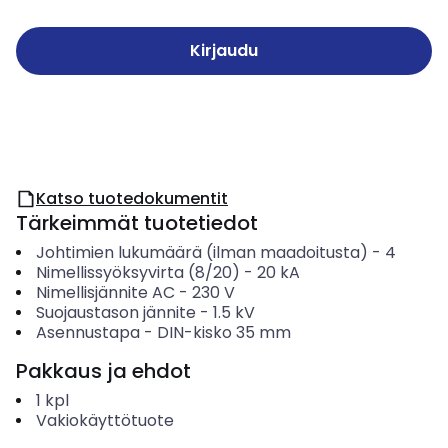
Kirjaudu
Katso tuotedokumentit
Tärkeimmät tuotetiedot
Johtimien lukumäärä (ilman maadoitusta)
-
4
Nimellissyöksyvirta (8/20)
-
20
kA
Nimellisjännite AC
-
230
V
Suojaustason jännite
-
1.5
kV
Asennustapa
-
DIN-kisko 35 mm
Pakkaus ja ehdot
1
kpl
Vakiokäyttötuote