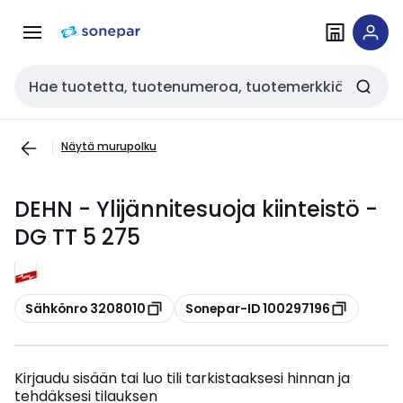
Siirry
Siirry
navigointiin
sisältöön
Haku
Näytä murupolku
DEHN - Ylijännitesuoja kiinteistö -
DG TT 5 275
Kopioi
Kopioi
Sähkönro 3208010
Sonepar-ID 100297196
Kirjaudu sisään tai luo tili tarkistaaksesi hinnan ja
tehdäksesi tilauksen