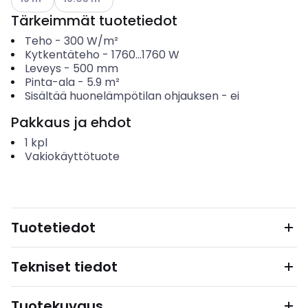
Tärkeimmät tuotetiedot
Teho
-
300
W/m²
Kytkentäteho
-
1760...1760
W
Leveys
-
500
mm
Pinta-ala
-
5.9
m²
Sisältää huonelämpötilan ohjauksen
-
ei
Pakkaus ja ehdot
1
kpl
Vakiokäyttötuote
Tuotetiedot
Tekniset tiedot
Tuotekuvaus