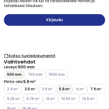
Kirjaudu sisään tai luo tili tarkistaaksesi hinnan ja
tehdäksesi tilauksen
Kirjaudu
Katso tuotedokumentit
Vaihtoehdot
Leveys
:
500 mm
Katso käytettävissä olevat vaihtoehdot
Katso käytettävissä olevat vaihtoehd
500 mm
750 mm
1000 mm
Pinta-ala
:
5.9 m²
Katso käytettävissä olevat vaihtoehdot
Katso käytettävissä olevat vaihtoehdot
Katso käytettävissä 
2.4 m²
3.5 m²
3.6 m²
5.9 m²
6 m²
7.9 m²
Katso käytettävissä olevat vaihtoehdot
Katso käytettävissä olevat vaihtoehdot
Katso käytettävissä olevat vaihtoehdo
Katso käytettävissä olevat v
Katso käytettävi
8.25 m²
9.75 m²
12 m²
14.55 m²
14.8 m²
Katso käytettävissä olevat vaihtoehdot
Katso käytettävissä olevat vaihtoehdot
19 m²
19.05 m²