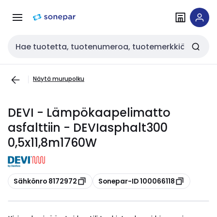
Siirry
Siirry
navigointiin
sisältöön
Haku
Näytä murupolku
DEVI - Lämpökaapelimatto
asfalttiin - DEVIasphalt300
0,5x11,8m1760W
Kopioi
Kopioi
Sähkönro 8172972
Sonepar-ID 100066118