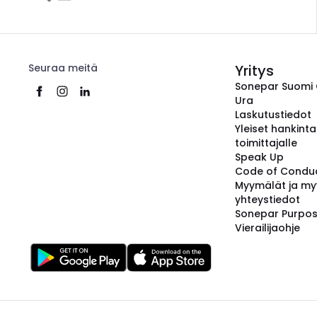
Seuraa meitä
Yritys
Sonepar Suomi
Ura
Laskutustiedot
Yleiset hankint
toimittajalle
Speak Up
Code of Condu
Myymälät ja my
yhteystiedot
Sonepar Purpo
Vierailijaohje