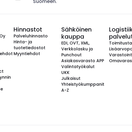
Suomeen.
Hinnastot
Sähköinen
Logistii
kauppa
palvelu
 Oy
Palveluhinnasto
Hinta- ja
EDI, OVT, XML,
Toimitust
tuotetiedostot
Verkkolasku ja
Lisäarvopa
aehdot
Myyntiehdot
Punchout
Varastoint
Asiakasvarasto APP
Omavaras
Valintatyökalut
ct
UKK
ynnin
Julkaisut
Yhteistyökumppanit
se
A-Z