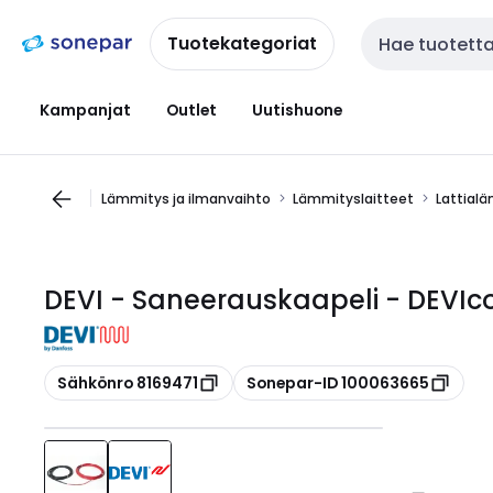
Siirry
Siirry
navigointiin
sisältöön
Tuotekategoriat
Haku
Kampanjat
Outlet
Uutishuone
Lämmitys ja ilmanvaihto
Lämmityslaitteet
Lattial
DEVI - Saneerauskaapeli - DEVIc
Kopioi
Kopioi
Sähkönro 8169471
Sonepar-ID 100063665