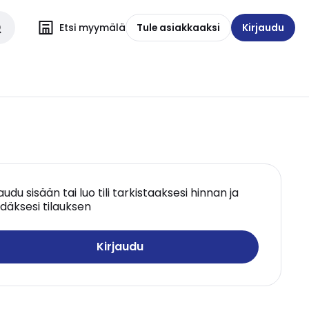
Etsi myymälä
Tule asiakkaaksi
Kirjaudu
jaudu sisään tai luo tili tarkistaaksesi hinnan ja
däksesi tilauksen
Kirjaudu