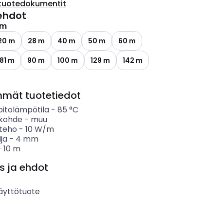
tuotedokumentit
ehdot
 m
20 m
28 m
40 m
50 m
60 m
81 m
90 m
100 m
129 m
142 m
mmät tuotetiedot
pitolämpötila
-
85
°C
kohde
-
muu
teho
-
10
W/m
ija
-
4
mm
-
10
m
s ja ehdot
äyttötuote