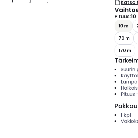
Katso 
Vaihto
Pituus
:
10
10 m
70 m
170 m
Tärkei
Suurin 
Käyttö
Lämpö
Halkais
Pituus
Pakkau
1
kpl
Vakiok