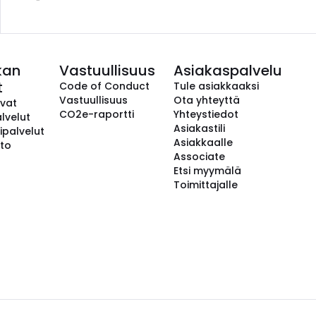
kan
Vastuullisuus
Asiakaspalvelu
t
Code of Conduct
Tule asiakkaaksi
Vastuullisuus
Ota yhteyttä
avat
CO2e-raportti
Yhteystiedot
lvelut
Asiakastili
ipalvelut
Asiakkaalle
to
Associate
Etsi myymälä
Toimittajalle