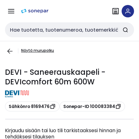
Siirry
Siirry
navigointiin
sisältöön
Haku
Näytä murupolku
DEVI - Saneerauskaapeli -
DEVIcomfort 60m 600W
Kopioi
Kopioi
Sähkönro 8169476
Sonepar-ID 100083384
Kirjaudu sisään tai luo tili tarkistaaksesi hinnan ja
tehdäksesi tilauksen