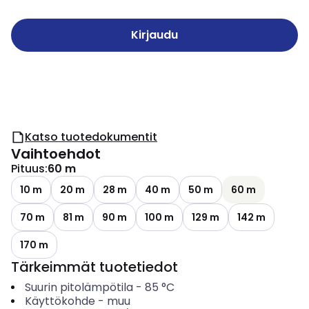
Kirjaudu
Katso tuotedokumentit
Vaihtoehdot
Pituus
:
60 m
10 m
20 m
28 m
40 m
50 m
60 m
70 m
81 m
90 m
100 m
129 m
142 m
170 m
Tärkeimmät tuotetiedot
Suurin pitolämpötila
-
85
°C
Käyttökohde
-
muu