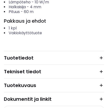
Lämpöteho
-
10
W/m
Halkaisija
-
4
mm
Pituus
-
60
m
Pakkaus ja ehdot
1
kpl
Vakiokäyttötuote
Tuotetiedot
Tekniset tiedot
Tuotekuvaus
Dokumentit ja linkit