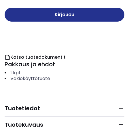
Kirjaudu
Katso tuotedokumentit
Pakkaus ja ehdot
1
kpl
Vakiokäyttötuote
Tuotetiedot
Tuotekuvaus