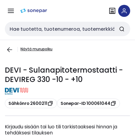
Siirry
Siirry
navigointiin
sisältöön
Haku
Näytä murupolku
DEVI - Sulanapitotermostaatti -
DEVIREG 330 -10 - +10
Kopioi
Kopioi
Sähkönro 2600211
Sonepar-ID 100061044
Kirjaudu sisään tai luo tili tarkistaaksesi hinnan ja
tehdäksesi tilauksen