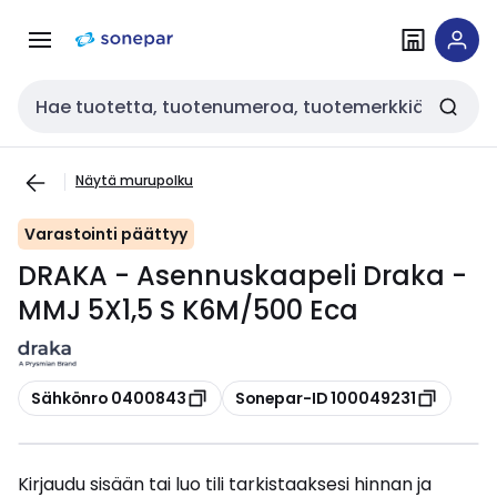
Siirry
Siirry
navigointiin
sisältöön
Haku
Näytä murupolku
Varastointi päättyy
DRAKA - Asennuskaapeli Draka -
MMJ 5X1,5 S K6M/500 Eca
Kopioi
Kopioi
Sähkönro 0400843
Sonepar-ID 100049231
Kirjaudu sisään tai luo tili tarkistaaksesi hinnan ja