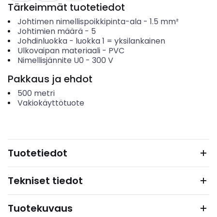
Tärkeimmät tuotetiedot
Johtimen nimellispoikkipinta-ala
-
1.5
mm²
Johtimien määrä
-
5
Johdinluokka
-
luokka 1 = yksilankainen
Ulkovaipan materiaali
-
PVC
Nimellisjännite U0
-
300
V
Pakkaus ja ehdot
500
metri
Vakiokäyttötuote
Tuotetiedot
Tekniset tiedot
Tuotekuvaus