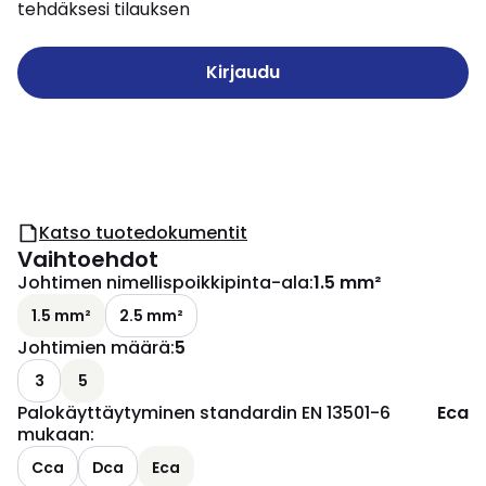
tehdäksesi tilauksen
Kirjaudu
Katso tuotedokumentit
Vaihtoehdot
Johtimen nimellispoikkipinta-ala
:
1.5 mm²
1.5 mm²
2.5 mm²
Johtimien määrä
:
5
3
5
Palokäyttäytyminen standardin EN 13501-6
Eca
mukaan
:
Cca
Dca
Eca