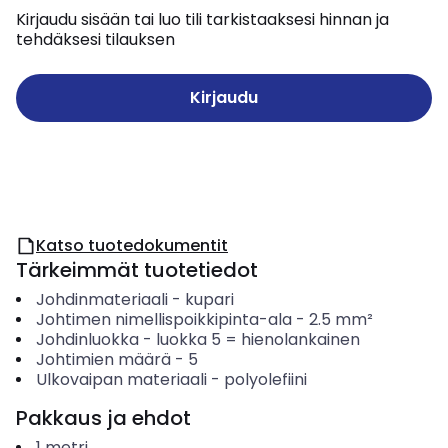
Kirjaudu sisään tai luo tili tarkistaaksesi hinnan ja
tehdäksesi tilauksen
Kirjaudu
Katso tuotedokumentit
Tärkeimmät tuotetiedot
Johdinmateriaali
-
kupari
Johtimen nimellispoikkipinta-ala
-
2.5
mm²
Johdinluokka
-
luokka 5 = hienolankainen
Johtimien määrä
-
5
Ulkovaipan materiaali
-
polyolefiini
Pakkaus ja ehdot
1
metri