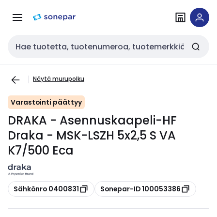
Siirry
Siirry
navigointiin
sisältöön
Haku
Näytä murupolku
Varastointi päättyy
DRAKA - Asennuskaapeli-HF
Draka - MSK-LSZH 5x2,5 S VA
K7/500 Eca
Kopioi
Kopioi
Sähkönro 0400831
Sonepar-ID 100053386