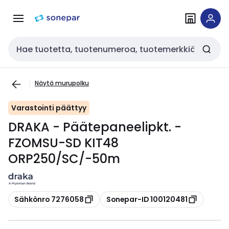
Siirry
Siirry
navigointiin
sisältöön
Haku
Näytä murupolku
Varastointi päättyy
DRAKA - Päätepaneelipkt. -
FZOMSU-SD KIT48
ORP250/SC/-50m
Kopioi
Kopioi
Sähkönro 7276058
Sonepar-ID 100120481