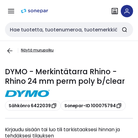
Siirry
Siirry
navigointiin
sisältöön
Haku
Näytä murupolku
DYMO - Merkintätarra Rhino -
Rhino 24 mm perm poly b/clear
Kopioi
Kopioi
Sähkönro 6422039
Sonepar-ID 100075794
Kirjaudu sisään tai luo tili tarkistaaksesi hinnan ja
tehdäksesi tilauksen