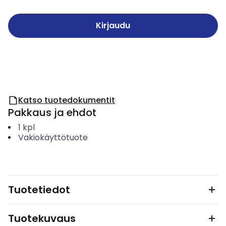
Kirjaudu
Katso tuotedokumentit
Pakkaus ja ehdot
1
kpl
Vakiokäyttötuote
Tuotetiedot
Tuotekuvaus