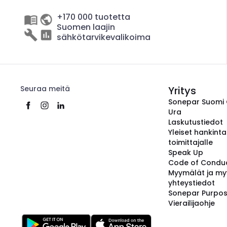
+170 000 tuotetta
Suomen laajin
sähkötarvikevalikoima
Seuraa meitä
Yritys
Sonepar Suomi
Ura
Laskutustiedot
Yleiset hankint
toimittajalle
Speak Up
Code of Condu
Myymälät ja my
yhteystiedot
Sonepar Purpo
Vierailijaohje