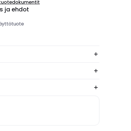
tuotedokumentit
s ja ehdot
äyttötuote