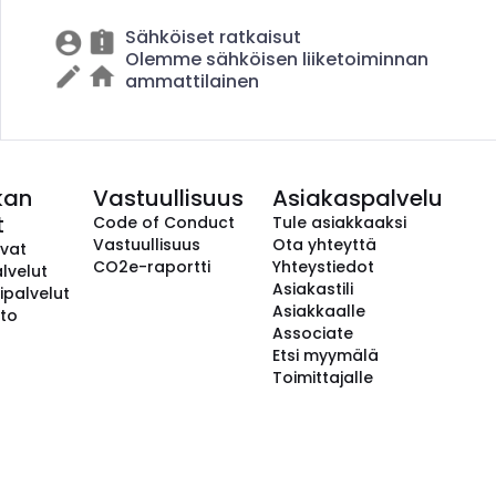
Sähköiset ratkaisut
Olemme sähköisen liiketoiminnan
ammattilainen
kan
Vastuullisuus
Asiakaspalvelu
t
Code of Conduct
Tule asiakkaaksi
Vastuullisuus
Ota yhteyttä
avat
CO2e-raportti
Yhteystiedot
lvelut
Asiakastili
ipalvelut
Asiakkaalle
to
Associate
Etsi myymälä
Toimittajalle