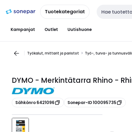
Siirry
Siirry
navigointiin
sisältöön
Tuotekategoriat
Haku
Kampanjat
Outlet
Uutishuone
Työkalut, mittarit ja paristot
Työ-, turva- ja tunnusväl
DYMO - Merkintätarra Rhino - Rh
Kopioi
Kopioi
Sähkönro 6421096
Sonepar-ID 100095735