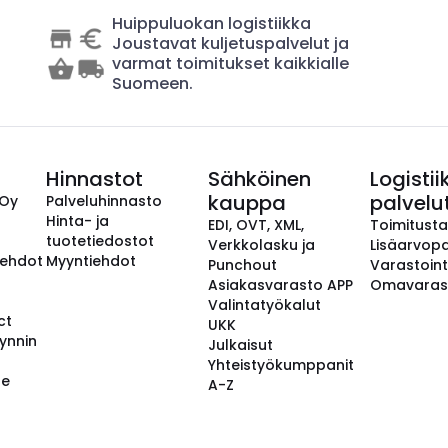
Huippuluokan logistiikka
Joustavat kuljetuspalvelut ja
varmat toimitukset kaikkialle
Suomeen.
Hinnastot
Sähköinen
Logistii
kauppa
palvelu
 Oy
Palveluhinnasto
Hinta- ja
EDI, OVT, XML,
Toimitust
tuotetiedostot
Verkkolasku ja
Lisäarvopa
aehdot
Myyntiehdot
Punchout
Varastoint
Asiakasvarasto APP
Omavaras
Valintatyökalut
ct
UKK
ynnin
Julkaisut
Yhteistyökumppanit
se
A-Z