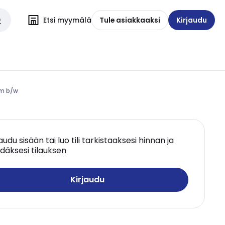
Etsi myymälä
Tule asiakkaaksi
Kirjaudu
mm b/w
jaudu sisään tai luo tili tarkistaaksesi hinnan ja
däksesi tilauksen
Kirjaudu