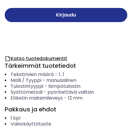
Kirjaudu
Katso tuotedokumentit
Tärkeimmät tuotetiedot
Tekstirivien määrä
-
1...1
Malli / Tyyppi
-
manuaalinen
Tulostintyyppi
-
lämpötulostin
Syöttömetodi
-
pyöritettävä valitsin
Etiketin maksimileveys
-
12
mm
Pakkaus ja ehdot
1
kpl
Vakiokäyttötuote