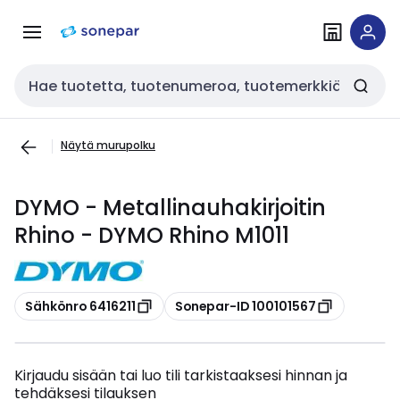
Siirry
Siirry
navigointiin
sisältöön
Haku
Näytä murupolku
DYMO - Metallinauhakirjoitin
Rhino - DYMO Rhino M1011
Kopioi
Kopioi
Sähkönro 6416211
Sonepar-ID 100101567
Kirjaudu sisään tai luo tili tarkistaaksesi hinnan ja
tehdäksesi tilauksen