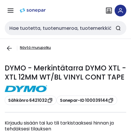
Siirry
Siirry
navigointiin
sisältöön
Haku
Näytä murupolku
DYMO - Merkintätarra DYMO XTL -
XTL 12MM WT/BL VINYL CONT TAPE
Kopioi
Kopioi
Sähkönro 6421032
Sonepar-ID 100039144
Kirjaudu sisään tai luo tili tarkistaaksesi hinnan ja
tehdäksesi tilauksen