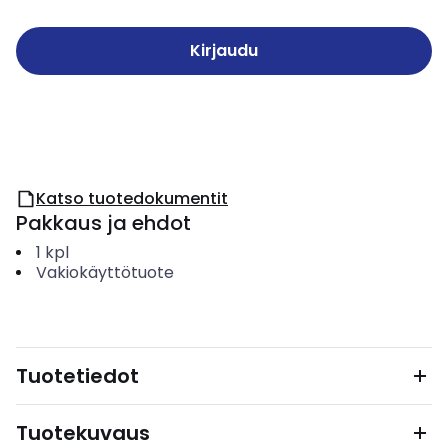
Kirjaudu
Katso tuotedokumentit
Pakkaus ja ehdot
1
kpl
Vakiokäyttötuote
Tuotetiedot
Tuotekuvaus