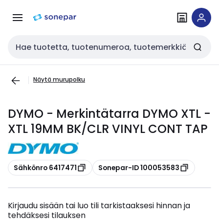
Siirry
Siirry
navigointiin
sisältöön
Haku
Näytä murupolku
DYMO - Merkintätarra DYMO XTL -
XTL 19MM BK/CLR VINYL CONT TAP
Kopioi
Kopioi
Sähkönro 6417471
Sonepar-ID 100053583
Kirjaudu sisään tai luo tili tarkistaaksesi hinnan ja
tehdäksesi tilauksen