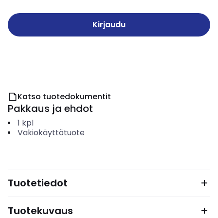
Kirjaudu
Katso tuotedokumentit
Pakkaus ja ehdot
1
kpl
Vakiokäyttötuote
Tuotetiedot
Tuotekuvaus