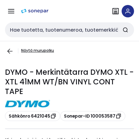
Siirry
Siirry
navigointiin
sisältöön
Haku
Näytä murupolku
DYMO - Merkintätarra DYMO XTL -
XTL 41MM WT/BN VINYL CONT
TAPE
Kopioi
Kopioi
Sähkönro 6421045
Sonepar-ID 100053587