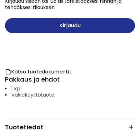
Kirjaudu sisään tai luo tili tarkistaaksesi hinnan ja
tehdäksesi tilauksen
Kirjaudu
Katso tuotedokumentit
Pakkaus ja ehdot
1
kpl
Vakiokäyttötuote
Tuotetiedot