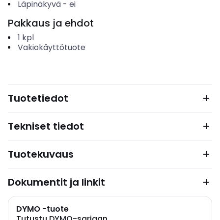
Läpinäkyvä
-
ei
Pakkaus ja ehdot
1
kpl
Vakiokäyttötuote
Tuotetiedot
Tekniset tiedot
Tuotekuvaus
Dokumentit ja linkit
DYMO -tuote
Tutustu DYMO-sarjaan