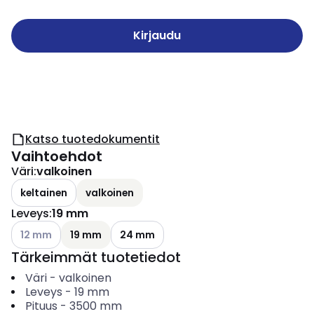
Kirjaudu
Katso tuotedokumentit
Vaihtoehdot
Väri
:
valkoinen
keltainen
valkoinen
Leveys
:
19 mm
Katso käytettävissä olevat vaihtoehdot
12 mm
19 mm
24 mm
Tärkeimmät tuotetiedot
Väri
-
valkoinen
Leveys
-
19
mm
Pituus
-
3500
mm