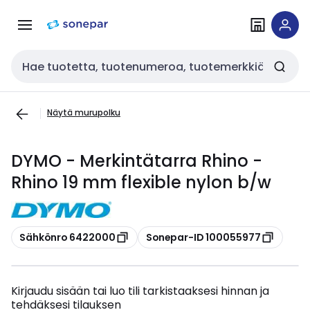
Siirry
Siirry
navigointiin
sisältöön
Haku
Näytä murupolku
DYMO - Merkintätarra Rhino -
Rhino 19 mm flexible nylon b/w
Kopioi
Kopioi
Sähkönro 6422000
Sonepar-ID 100055977
Kirjaudu sisään tai luo tili tarkistaaksesi hinnan ja
tehdäksesi tilauksen