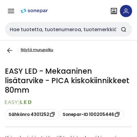
Siirry
Siirry
navigointiin
sisältöön
Haku
Näytä murupolku
EASY LED - Mekaaninen
lisätarvike - PICA kiskokiinnikkeet
80mm
Kopioi
Kopioi
Sähkönro 4301252
Sonepar-ID 100205446