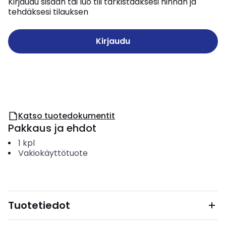
Kirjaudu sisään tai luo tili tarkistaaksesi hinnan ja
tehdäksesi tilauksen
Kirjaudu
Katso tuotedokumentit
Pakkaus ja ehdot
1
kpl
Vakiokäyttötuote
Tuotetiedot