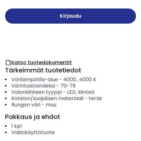
Kirjaudu
Katso tuotedokumentit
Tärkeimmät tuotetiedot
Värilämpötila-alue
-
4000...4000
K
Värintoistoindeksi
-
70-79
Valonlähteen tyyppi
-
LED, kiinteä
Kotelon/suojuksen materiaali
-
teräs
Rungon väri
-
muu
Pakkaus ja ehdot
1
kpl
Vakiokäyttötuote