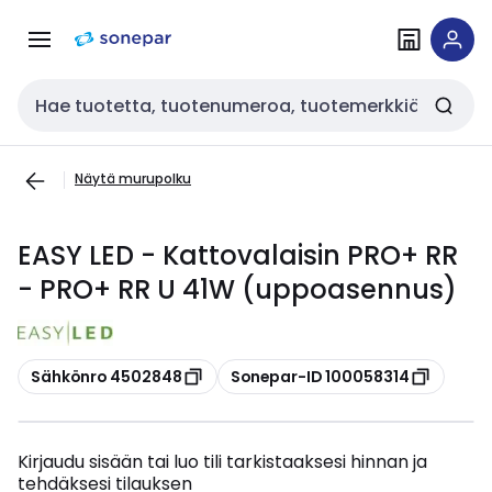
Siirry
Siirry
navigointiin
sisältöön
Haku
Näytä murupolku
EASY LED - Kattovalaisin PRO+ RR
- PRO+ RR U 41W (uppoasennus)
Kopioi
Kopioi
Sähkönro 4502848
Sonepar-ID 100058314
Kirjaudu sisään tai luo tili tarkistaaksesi hinnan ja
tehdäksesi tilauksen