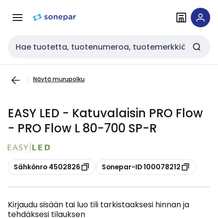
Siirry
Siirry
navigointiin
sisältöön
Haku
Näytä murupolku
EASY LED - Katuvalaisin PRO Flow
- PRO Flow L 80-700 SP-R
Kopioi
Kopioi
Sähkönro 4502826
Sonepar-ID 100078212
Kirjaudu sisään tai luo tili tarkistaaksesi hinnan ja
tehdäksesi tilauksen