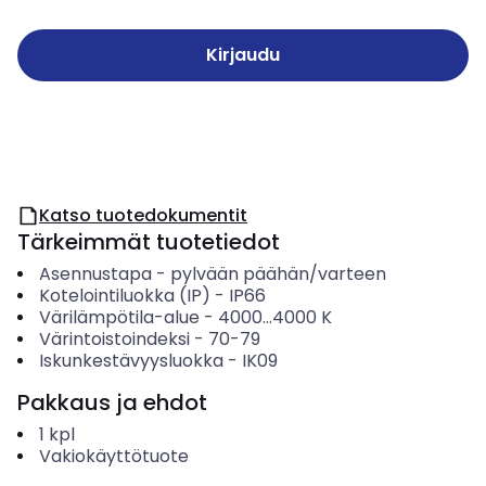
Kirjaudu
Katso tuotedokumentit
Tärkeimmät tuotetiedot
Asennustapa
-
pylvään päähän/varteen
Kotelointiluokka (IP)
-
IP66
Värilämpötila-alue
-
4000...4000
K
Värintoistoindeksi
-
70-79
Iskunkestävyysluokka
-
IK09
Pakkaus ja ehdot
1
kpl
Vakiokäyttötuote