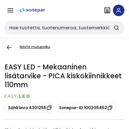
Siirry
Siirry
navigointiin
sisältöön
Haku
Näytä murupolku
EASY LED - Mekaaninen
lisätarvike - PICA kiskokiinnikkeet
110mm
Kopioi
Kopioi
Sähkönro 4301255
Sonepar-ID 100205452