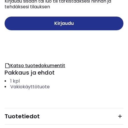
Kirjaudu sisään tai luo tili tarkistaaksesi hinnan ja
tehdäksesi tilauksen
Kirjaudu
Katso tuotedokumentit
Pakkaus ja ehdot
1
kpl
Vakiokäyttötuote
Tuotetiedot