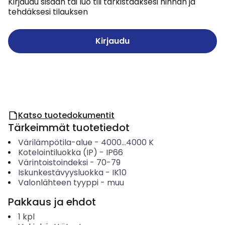
Kirjaudu sisään tai luo tili tarkistaaksesi hinnan ja
tehdäksesi tilauksen
Kirjaudu
Katso tuotedokumentit
Tärkeimmät tuotetiedot
Värilämpötila-alue
-
4000...4000
K
Kotelointiluokka (IP)
-
IP66
Värintoistoindeksi
-
70-79
Iskunkestävyysluokka
-
IK10
Valonlähteen tyyppi
-
muu
Pakkaus ja ehdot
1
kpl