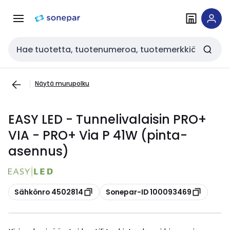
Siirry
Siirry
navigointiin
sisältöön
Haku
Näytä murupolku
EASY LED - Tunnelivalaisin PRO+
VIA - PRO+ Via P 41W (pinta-
asennus)
Kopioi
Kopioi
Sähkönro 4502814
Sonepar-ID 100093469