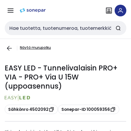
Siirry
Siirry
navigointiin
sisältöön
Haku
Näytä murupolku
EASY LED - Tunnelivalaisin PRO+
VIA - PRO+ Via U 15W
(uppoasennus)
Kopioi
Kopioi
Sähkönro 4502092
Sonepar-ID 100059356