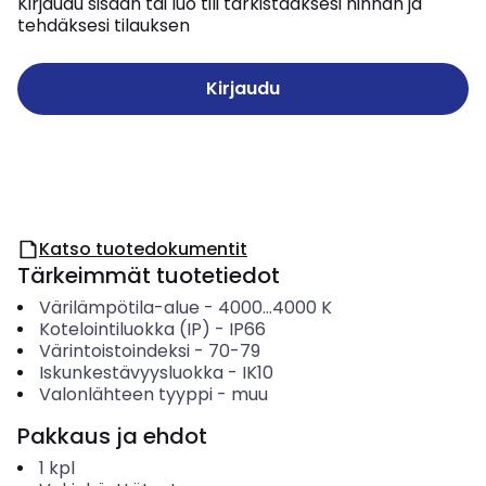
Kirjaudu sisään tai luo tili tarkistaaksesi hinnan ja
tehdäksesi tilauksen
Kirjaudu
Katso tuotedokumentit
Tärkeimmät tuotetiedot
Värilämpötila-alue
-
4000...4000
K
Kotelointiluokka (IP)
-
IP66
Värintoistoindeksi
-
70-79
Iskunkestävyysluokka
-
IK10
Valonlähteen tyyppi
-
muu
Pakkaus ja ehdot
1
kpl