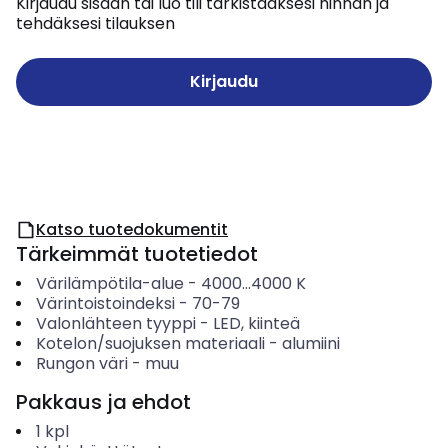
Kirjaudu sisään tai luo tili tarkistaaksesi hinnan ja
tehdäksesi tilauksen
Kirjaudu
Katso tuotedokumentit
Tärkeimmät tuotetiedot
Värilämpötila-alue
-
4000...4000
K
Värintoistoindeksi
-
70-79
Valonlähteen tyyppi
-
LED, kiinteä
Kotelon/suojuksen materiaali
-
alumiini
Rungon väri
-
muu
Pakkaus ja ehdot
1
kpl