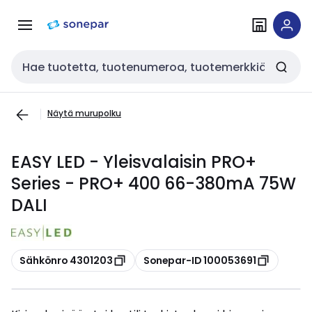
Siirry
Siirry
navigointiin
sisältöön
Haku
Näytä murupolku
EASY LED - Yleisvalaisin PRO+
Series - PRO+ 400 66-380mA 75W
DALI
Kopioi
Kopioi
Sähkönro 4301203
Sonepar-ID 100053691