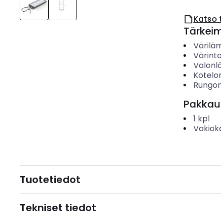
Katso 
Tärkei
Värilä
Värinto
Valonl
Kotelo
Rungon
Pakkau
1
kpl
Vakiok
Tuotetiedot
Tekniset tiedot