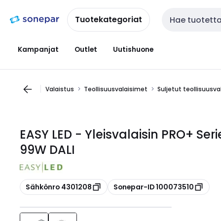
Siirry
Siirry
navigointiin
sisältöön
Tuotekategoriat
Haku
Kampanjat
Outlet
Uutishuone
Valaistus
Teollisuusvalaisimet
Suljetut teollisuusv
EASY LED - Yleisvalaisin PRO+ Se
99W DALI
Kopioi
Kopioi
Sähkönro 4301208
Sonepar-ID 100073510