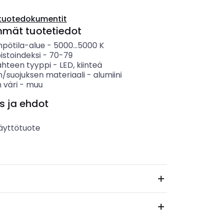
tuotedokumentit
mmät tuotetiedot
mpötila-alue
-
5000...5000
K
istoindeksi
-
70-79
ähteen tyyppi
-
LED, kiinteä
n/suojuksen materiaali
-
alumiini
 väri
-
muu
s ja ehdot
äyttötuote