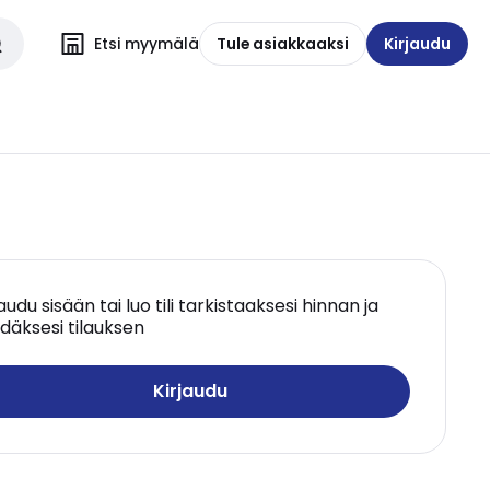
Etsi myymälä
Tule asiakkaaksi
Kirjaudu
jaudu sisään tai luo tili tarkistaaksesi hinnan ja
däksesi tilauksen
Kirjaudu