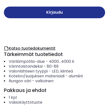
Kirjaudu
Katso tuotedokumentit
Tärkeimmät tuotetiedot
Värilämpötila-alue
-
4000...4000
K
Värintoistoindeksi
-
80-89
Valonlähteen tyyppi
-
LED, kiinteä
Kotelon/suojuksen materiaali
-
alumiini
Rungon väri
-
valkoinen
Pakkaus ja ehdot
1
kpl
Vakiokäyttötuote