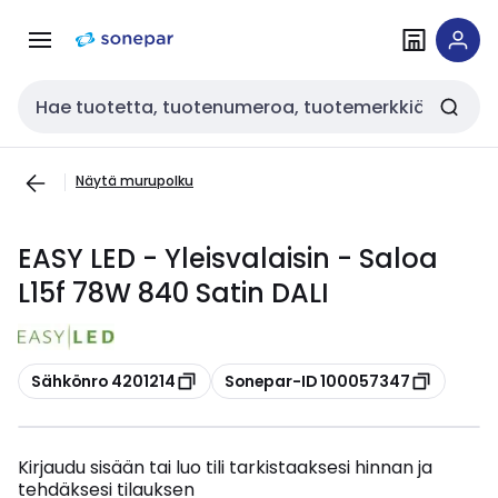
Siirry
Siirry
navigointiin
sisältöön
Haku
Näytä murupolku
EASY LED - Yleisvalaisin - Saloa
L15f 78W 840 Satin DALI
Kopioi
Kopioi
Sähkönro 4201214
Sonepar-ID 100057347
Kirjaudu sisään tai luo tili tarkistaaksesi hinnan ja
tehdäksesi tilauksen