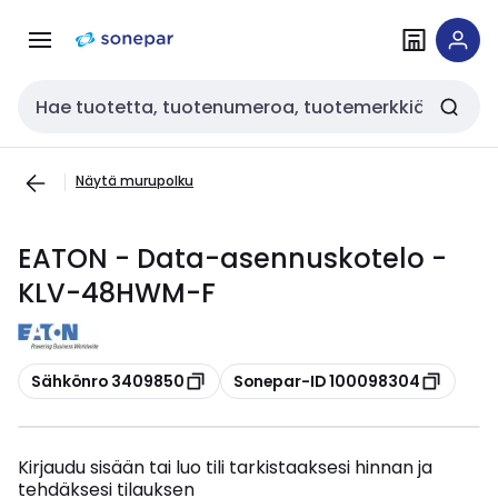
Siirry
Siirry
navigointiin
sisältöön
Haku
Näytä murupolku
EATON - Data-asennuskotelo -
KLV-48HWM-F
Kopioi
Kopioi
Sähkönro 3409850
Sonepar-ID 100098304
Kirjaudu sisään tai luo tili tarkistaaksesi hinnan ja
tehdäksesi tilauksen