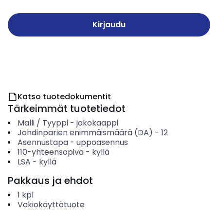
Kirjaudu
Katso tuotedokumentit
Tärkeimmät tuotetiedot
Malli / Tyyppi
-
jakokaappi
Johdinparien enimmäismäärä (DA)
-
12
Asennustapa
-
uppoasennus
110-yhteensopiva
-
kyllä
LSA
-
kyllä
Pakkaus ja ehdot
1
kpl
Vakiokäyttötuote