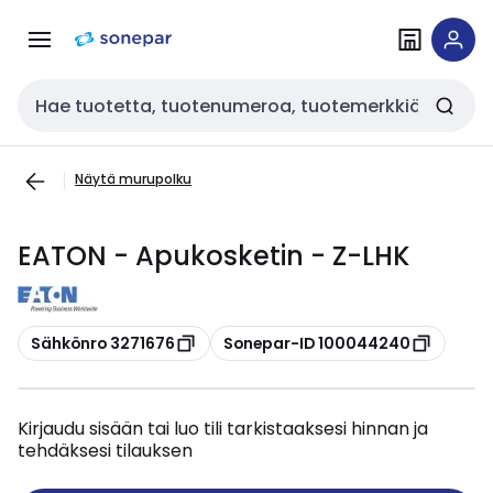
Siirry
Siirry
navigointiin
sisältöön
Haku
Näytä murupolku
EATON - Apukosketin - Z-LHK
Kopioi
Kopioi
Sähkönro 3271676
Sonepar-ID 100044240
Kirjaudu sisään tai luo tili tarkistaaksesi hinnan ja
tehdäksesi tilauksen