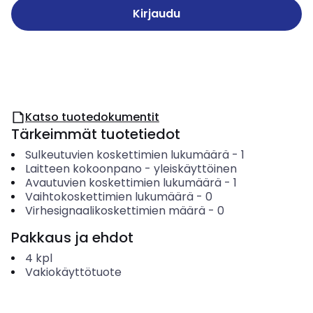
Kirjaudu
Katso tuotedokumentit
Tärkeimmät tuotetiedot
Sulkeutuvien koskettimien lukumäärä
-
1
Laitteen kokoonpano
-
yleiskäyttöinen
Avautuvien koskettimien lukumäärä
-
1
Vaihtokoskettimien lukumäärä
-
0
Virhesignaalikoskettimien määrä
-
0
Pakkaus ja ehdot
4
kpl
Vakiokäyttötuote