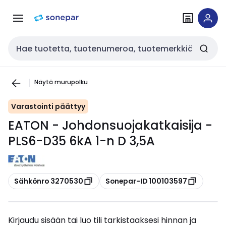
Siirry
Siirry
navigointiin
sisältöön
Haku
Näytä murupolku
Varastointi päättyy
EATON - Johdonsuojakatkaisija -
PLS6-D35 6kA 1-n D 3,5A
Kopioi
Kopioi
Sähkönro 3270530
Sonepar-ID 100103597
Kirjaudu sisään tai luo tili tarkistaaksesi hinnan ja