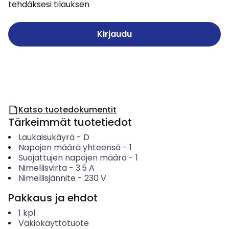
tehdäksesi tilauksen
Kirjaudu
Katso tuotedokumentit
Tärkeimmät tuotetiedot
Laukaisukäyrä
-
D
Napojen määrä yhteensä
-
1
Suojattujen napojen määrä
-
1
Nimellisvirta
-
3.5
A
Nimellisjännite
-
230
V
Pakkaus ja ehdot
1
kpl
Vakiokäyttötuote